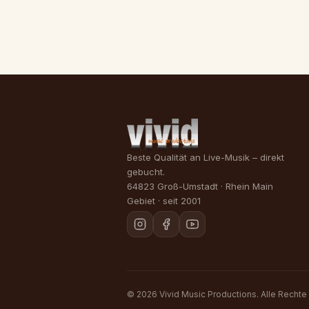
Beste Qualität an Live-Musik – direkt
gebucht.
64823 Groß-Umstadt · Rhein Main
Gebiet · seit 2001
©
2026
Vivid Music Productions. Alle Rechte