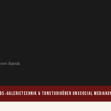
eren Bands
DS
GALERIE
TECHNIK & TONSTUDIO
ÜBER UNS
SOCIAL MEDIA
KO