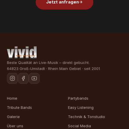
Jetzt anfragen
Beste Qualität an Live-Musik – direkt gebucht.
64823 Groß-Umstadt · Rhein Main Gebiet · seit 2001
Home
Partybands
Tribute Bands
Easy Listening
Galerie
Technik & Tonstudio
Über uns
Social Media