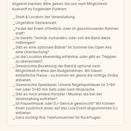
Angebot machen. Bitte geben Sie uns nach Möglichkeit
Auskunft zu folgenden Punkten:
Stadt & Location der Veranstaltung.
→
Ungefähre Gästeanzahl.
→
Findet der Event öffentlich, oder im geschlossenen Rahmen
→
statt?
Ist bereits Technik vorhanden, oder soll die Band diese
→
mitbringen?
Gibt es eine optionale Bühne? Im Sommer bei Open Airs
→
eine Überdachung?
Ist die Location ebenerdig anfahrbar, oder gibt es Treppen
→
zu überwinden?
Gewünschte Besetzung der Band & optional nach
→
Möglichkeit in etwa den Budgetrahmen. Wir haben
einheitliche Preise – so können wir gleich die richtige Größe
anbieten.
Gewünschte Spieldauer. Unsere Regelspieldauer ist 2×60
→
min oder 3×40 min Sets oder nach Absprache.
Gibt es noch andere Künstler / Musiker, die bei der
→
Veranstaltung auftreten?
Ist Pausenmusik oder DJ-Service gewünscht? Wir können
→
Ihnen zusätzlich einen auf das Live Event abgestimmten DJ
anbieten.
Ganz wichtig! Ihre Telefonnummer für Rückfragen.
→